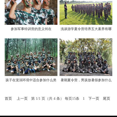
参加军事特训营的意义何在
浅谈游学夏令营培养五大素养有哪
些
孩子在宠溺环境中适合参加什么类
暑期夏令营，男孩放暑假参加什么
型的夏令营
夏令营最合适？
首页
上一页
第 1/1 页（共 4 条） 每页15条
1
下一页
尾页