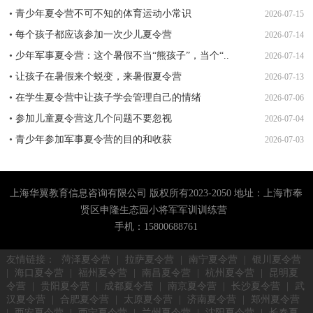
•
青少年夏令营不可不知的体育运动小常识
2026-07-15
•
每个孩子都应该参加一次少儿夏令营
2026-07-14
•
少年军事夏令营：这个暑假不当“熊孩子”，当个“..
2026-07-14
•
让孩子在暑假来个蜕变，来暑假夏令营
2026-07-13
•
在学生夏令营中让孩子学会管理自己的情绪
2026-07-06
•
参加儿童夏令营这几个问题不要忽视
2026-07-04
•
青少年参加军事夏令营的目的和收获
2026-07-03
上海华翼教育信息咨询有限公司 版权所有2023-2050 地址：上海市奉
贤区申隆生态园小将军军训训练营
手机：15800688761
友情链接：
菏泽夏令营
|
拉萨夏令营
|
南宁夏令营
|
银川夏令营
|
海口夏令营
|
福州夏令营
|
南昌夏令营
|
杭州夏令营
|
昆明夏
令营
|
贵阳夏令营
|
成都夏令营
|
南京夏令营
|
长沙夏令营
|
武
汉夏令营
|
合肥夏令营
|
太原夏令营
|
济南夏令营
|
郑州夏令营
|
西安夏令营
|
西宁夏令营
|
兰州夏令营
|
沈阳夏令营
|
长春夏